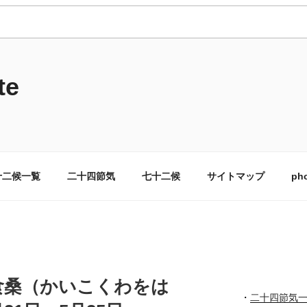
e
十二候一覧
二十四節気
七十二候
サイトマップ
pho
食桑（かいこくわをは
・
二十四節気