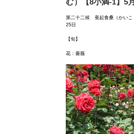
む）【8小満-1】5月
第二十二候 蚕起食桑（かいこく
25日
【旬】
花：薔薇