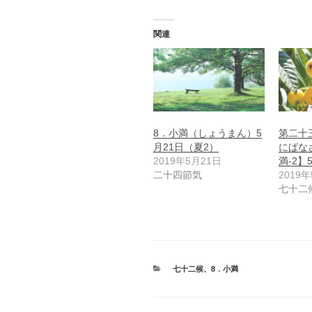
関連
8．小満（しょうまん）5
第二十
月21日（夏2）
にばな
2019年5月21日
満-2】
二十四節気
2019
七十二
カ
七十二候
、
8．小満
テ
ゴ
リ