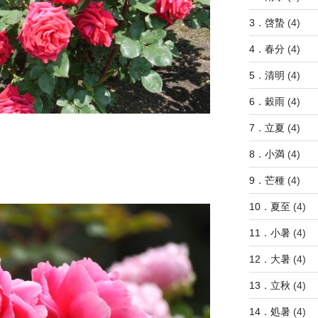
3．啓蟄
(4)
4．春分
(4)
5．清明
(4)
6．穀雨
(4)
7．立夏
(4)
8．小満
(4)
9．芒種
(4)
10．夏至
(4)
11．小暑
(4)
12．大暑
(4)
13．立秋
(4)
14．処暑
(4)