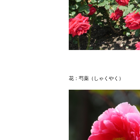
花：芍薬（しゃくやく）