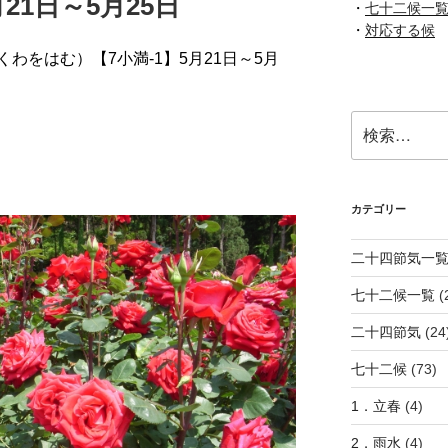
21日～5月25日
・
七十二候一
・
対応する候
わをはむ）【7小満-1】5月21日～5月
検
索:
カテゴリー
二十四節気一
七十二候一覧
(
二十四節気
(24
七十二候
(73)
1．立春
(4)
2．雨水
(4)