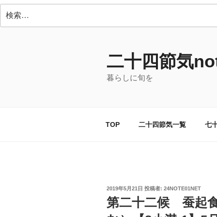
検
索:
コ
ン
テ
二十四節気not
ン
暮らしに旬を
ツ
へ
ス
キ
TOP
二十四節気一覧
七
ッ
プ
投
2019年5月21日
投稿者:
24NOTE01NET
稿
第二十二候 蚕起
日: