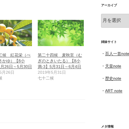
アーカイブ
ア
ー
カ
イ
ブ
姉妹サイト
・
百人一首not
三候 紅花栄（べ
第二十四候 麦秋至（む
さかゆ）【8小
ぎのときいたる）【8小
・
天皇note
5月26日～5月30日
満-3】5月31日～6月4日
年5月26日
2019年5月31日
候
七十二候
・
歴史note
・
ART note
メタ情報