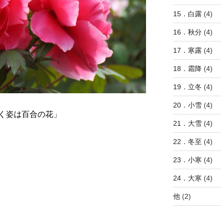
15．白露
(4)
16．秋分
(4)
17．寒露
(4)
18．霜降
(4)
19．立冬
(4)
20．小雪
(4)
く姿は百合の花」
21．大雪
(4)
22．冬至
(4)
23．小寒
(4)
24．大寒
(4)
他
(2)