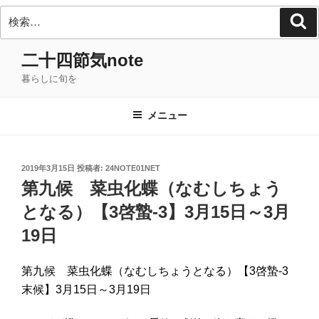
検
検
索
索:
コ
二十四節気note
ン
暮らしに旬を
テ
ン
ツ
メニュー
へ
ス
キ
投
2019年3月15日
投稿者:
24NOTE01NET
稿
ッ
第九候 菜虫化蝶（なむしちょう
日:
プ
となる）【3啓蟄-3】3月15日～3月
19日
第九候 菜虫化蝶（なむしちょうとなる）
【3啓蟄-3
末候】3月15日～3月19日