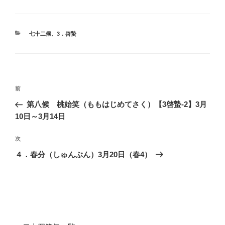
カ
七十二候
、
3．啓蟄
テ
ゴ
リ
ー
投
前
前
稿
の
第八候 桃始笑（ももはじめてさく）【3啓蟄-2】3月
ナ
投
10日～3月14日
ビ
稿
ゲ
次
次
の
ー
４．春分（しゅんぶん）3月20日（春4）
投
シ
稿
ョ
ン