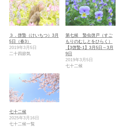
３．啓蟄（けいちつ）3月
第七候 蟄虫啓戸（すご
5日（春3）
もりのむしとをひらく）
2019年3月5日
【3啓蟄-1】3月5日～3月
二十四節気
9日
2019年3月5日
七十二候
七十二候
2025年3月16日
七十二候一覧