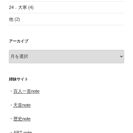
24．大寒
(4)
他
(2)
アーカイブ
ア
ー
カ
イ
姉妹サイト
ブ
・
百人一首note
・
天皇note
・
歴史note
・
ART note