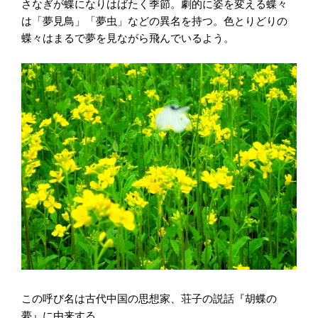
さなぎが蝶になりはばたく季節。劇的に姿を変える蝶々
は「夢見鳥」「夢虫」などの異名を持つ。色とりどりの
蝶々はまるで夢を見ながら飛んでいるよう。
この呼び名は古代中国の思想家、荘子の説話『胡蝶の
夢』に由来する。