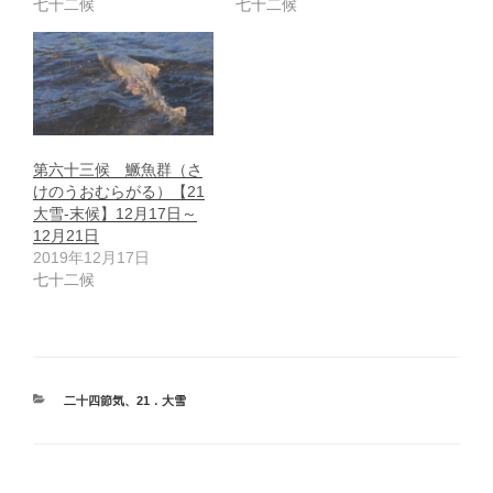
七十二候
七十二候
第六十三候 鱖魚群（さ
けのうおむらがる）【21
大雪-末候】12月17日～
12月21日
2019年12月17日
七十二候
カ
二十四節気
、
21．大雪
テ
ゴ
リ
ー