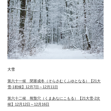
大雪
第六十一候 閉塞成冬（そらさむくふゆとなる）【21大
雪-1初候】12月7日～12月11日
第六十二候 熊蟄穴（くまあなにこもる）【21大雪-2次
候】12月12日～12月16日