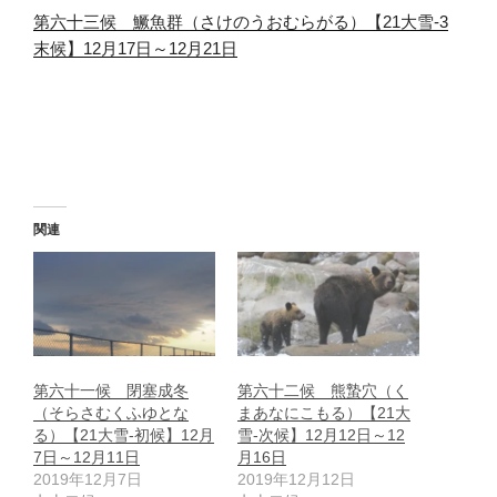
第六十三候 鱖魚群（さけのうおむらがる）【21大雪-3
末候】12月17日～12月21日
関連
第六十一候 閉塞成冬
第六十二候 熊蟄穴（く
（そらさむくふゆとな
まあなにこもる）【21大
る）【21大雪-初候】12月
雪-次候】12月12日～12
7日～12月11日
月16日
2019年12月7日
2019年12月12日