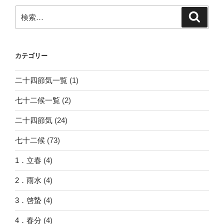
検
検
索
索:
カテゴリー
二十四節気一覧
(1)
七十二候一覧
(2)
二十四節気
(24)
七十二候
(73)
1．立春
(4)
2．雨水
(4)
3．啓蟄
(4)
4．春分
(4)