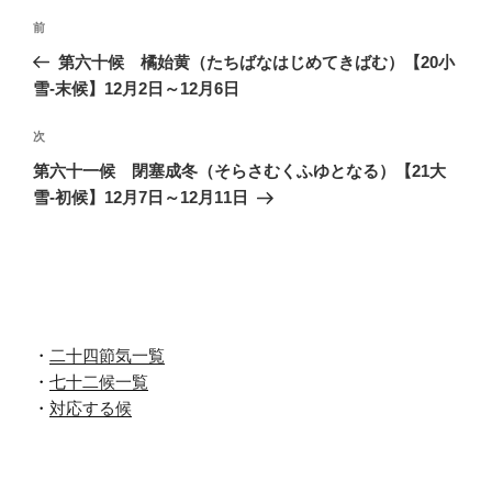
投
前
前
稿
の
第六十候 橘始黄（たちばなはじめてきばむ）【20小
ナ
投
雪-末候】12月2日～12月6日
ビ
稿
ゲ
次
次
の
ー
第六十一候 閉塞成冬（そらさむくふゆとなる）【21大
投
シ
雪-初候】12月7日～12月11日
稿
ョ
ン
・
二十四節気一覧
・
七十二候一覧
・
対応する候