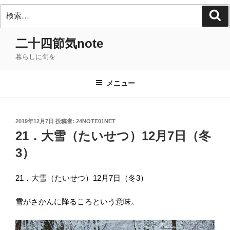
検
検
索
索:
コ
二十四節気note
ン
暮らしに旬を
テ
ン
ツ
メニュー
へ
ス
キ
投
2019年12月7日
投稿者:
24NOTE01NET
稿
ッ
21．大雪（たいせつ）12月7日（冬
日:
プ
3）
21．大雪（たいせつ）12月7日（冬3）
雪がさかんに降るころという意味。