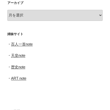
アーカイブ
ア
ー
カ
イ
姉妹サイト
ブ
・
百人一首note
・
天皇note
・
歴史note
・
ART note